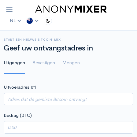
NL
START EEN NIEUWE BITCOIN-MIX
Geef uw ontvangstadres in
Uitgangen
Bevestigen
Mengen
Uitvoeradres #
1
Bedrag (BTC)