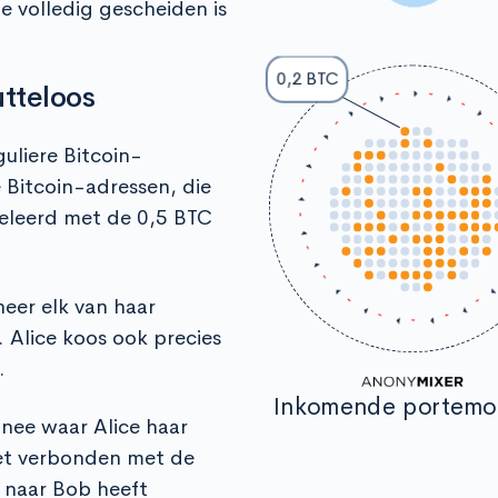
 volledig gescheiden is
0,2 BTC
tteloos
guliere Bitcoin-
Bitcoin-adressen, die
eleerd met de 0,5 BTC
neer elk van haar
 Alice koos ook precies
.
Inkomende portem
nee waar Alice haar
iet verbonden met de
 naar Bob heeft