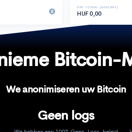
FIAT TOTAAL (GESCHAT)
HUF 0,00
nieme Bitcoin-M
We anonimiseren uw Bitcoin
Geen logs
We hebben een 100% Geen-Logs-beleid