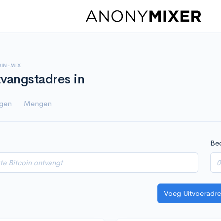
OIN-MIX
vangstadres in
igen
Mengen
Be