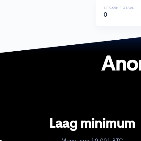
BITCOIN TOTAAL
0
Ano
Laag minimum
Meng vanaf 0,001 BTC