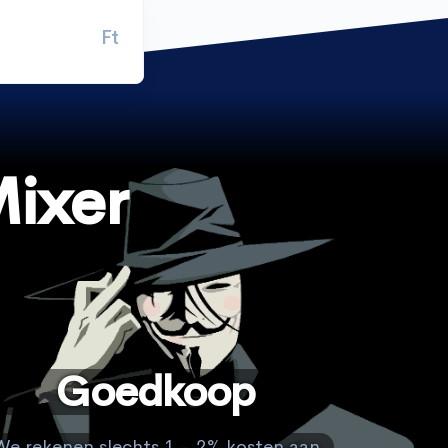
Ft
ixer
Goedkoop
We rekenen slechts 1 - 2% kosten aan