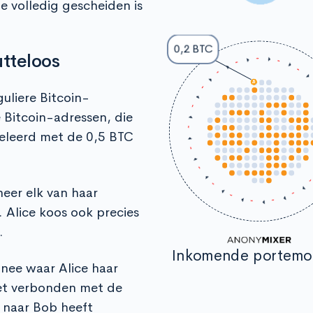
 volledig gescheiden is
0,2 BTC
tteloos
guliere Bitcoin-
Bitcoin-adressen, die
eleerd met de 0,5 BTC
neer elk van haar
 Alice koos ook precies
.
Inkomende portem
nee waar Alice haar
iet verbonden met de
 naar Bob heeft