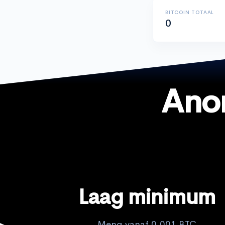
BITCOIN TOTAAL
0
Ano
Laag minimum
Meng vanaf 0,001 BTC