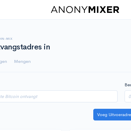
OIN-MIX
vangstadres in
igen
Mengen
Be