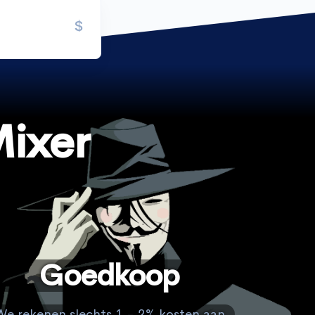
$
ixer
Goedkoop
We rekenen slechts 1 - 2% kosten aan