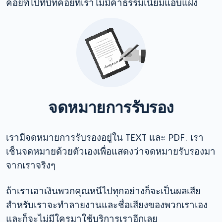
คอยท์ไปที่บิทคอยท์เราไม่มีค่าธรรมเนียมแอบแฝง
จดหมายการรับรอง
เรามีจดหมายการรับรองอยู่ใน TEXT และ PDF. เรา
เช็นจดหมายด้วยตัวเองเพื่อแสดงว่าจดหมายรับรองมา
จากเราจริงๆ
ถ้าเราเอาเงินพวกคุณหนีไปทุกอย่างก็จะเป็นผลเสีย
สำหรับเราจะทำลายงานและชื่อเสียงของพวกเราเอง
และก็จะไม่มีใครมาใช้บริการเราอีกเลย