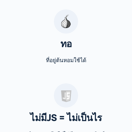
ทอ
ที่อยู่ต้นหอมใช้ได้
ไม่มีJS = ไม่เป็นไร