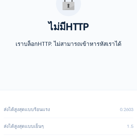
ไม่มีHTTP
เราบล็อกHTTP. ไม่สามารถเข้าหารหัสเราได้
ส่งได้สูงสุดแบบร้อนแรง
0.2603
ส่งได้สูงสุดแบบเย็นๆ
1.5