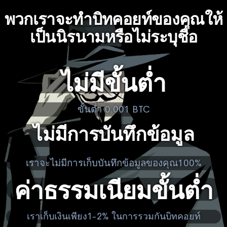
พวกเราจะทำบิทคอยท์ของคุณให้
เป็นนิรนามหรือไม่ระบุชื่อ
ไม่มีขั้นต่ำ
ขั้นต่ำ 0.001 BTC
ไม่มีการบันทึกข้อมูล
เราจะไม่มีการเก็บบันทึกข้อมูลของคุณ100%
ค่าธรรมเนียมขั้นต่ำ
เราเก็บเงินเพียง1-2% ในการรวมกันบิทคอยท์