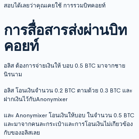
สอบได้เลยว่าคุณเคยใช้ การรวมบิทคอยท์
การสื่อสารส่งผ่านบิท
คอยท์
อลิส ต้องการจ่ายเงินให้ บอบ 0.5 BTC มาจากชาย
นิรนาม
อลิส โอนเงินจำนวน 0.2 BTC ตามด้วย 0.3 BTC และ
ฝากเงินไว้กับAnonymixer
และ Anonymixer โอนเงินให้บอบ ในจำนวน 0.5 BTC
และมาจากคนละกระเป๋าและการโอนเงินไม่เกียวข้อง
กับของอลิสเลย