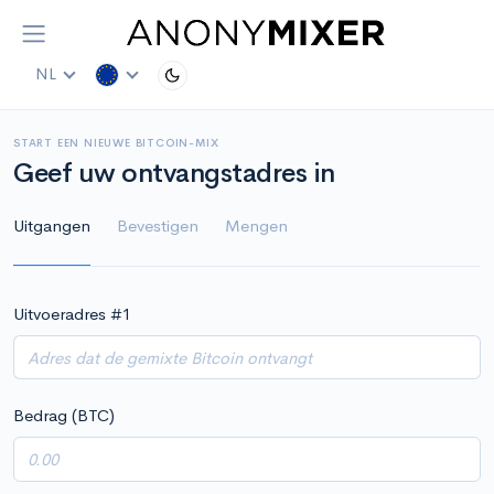
NL
START EEN NIEUWE BITCOIN-MIX
Geef uw ontvangstadres in
Uitgangen
Bevestigen
Mengen
Uitvoeradres #
1
Bedrag (BTC)