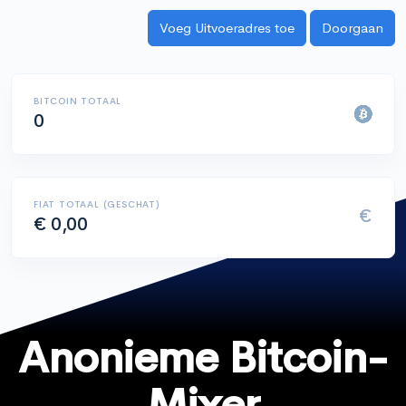
BITCOIN TOTAAL
0
FIAT TOTAAL (GESCHAT)
€
€ 0,00
Anonieme Bitcoin-
Mixer