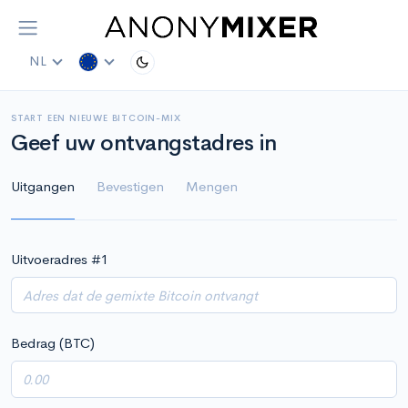
NL
START EEN NIEUWE BITCOIN-MIX
Geef uw ontvangstadres in
Uitgangen
Bevestigen
Mengen
Uitvoeradres #
1
Bedrag (BTC)