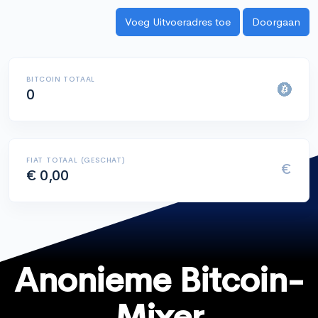
BITCOIN TOTAAL
0
FIAT TOTAAL (GESCHAT)
€
€ 0,00
Anonieme Bitcoin-
Mixer