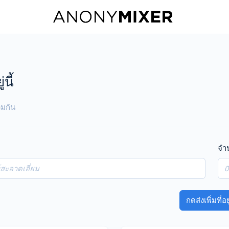
นี้
มกัน
จำ