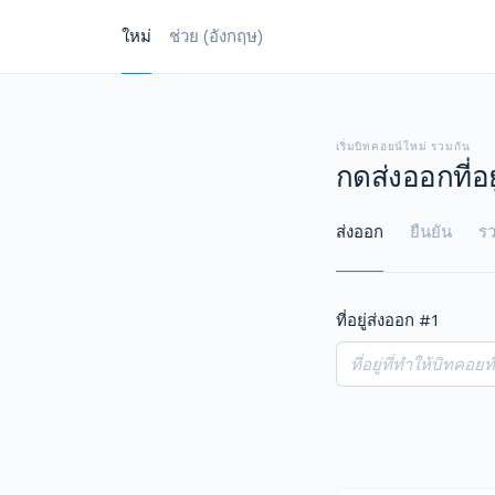
ใหม่
ช่วย (อังกฤษ)
เริ่มบิทคอยน์ใหม่ รวมกัน
กดส่งออกที่อยู่
ส่งออก
ยืนยัน
รว
ที่อยู่ส่งออก #
1