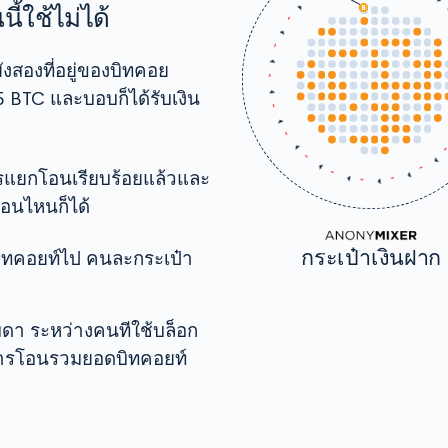
ใช้ไม่ได้
งสองที่อยู่ของบิทคอย
 BTC และบอบก็ได้รับเงิน
ารแยกโอนเรียบร้อยแล้วและ
ตอนไหนก็ได้
กระเป๋าเงินฝาก
่งบิทคอยท์ไป คนละกระเป๋า
ดา ระหว่างคนทีใช้บล็อก
การโอนรวมยอดบิทคอยท์