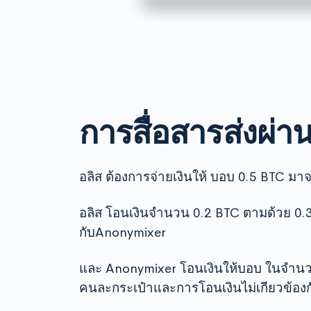
การสื่อสารส่งผ่า
อลิส ต้องการจ่ายเงินให้ บอบ 0.5 BTC ม
อลิส โอนเงินจำนวน 0.2 BTC ตามด้วย 0.3
กับAnonymixer
และ Anonymixer โอนเงินให้บอบ ในจำน
คนละกระเป๋าและการโอนเงินไม่เกียวข้อง