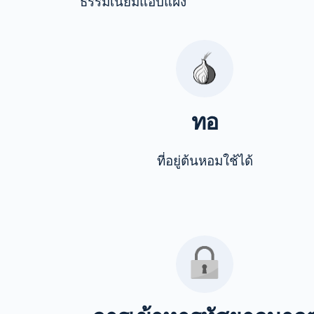
ธรรมเนียมแอบแฝง
ทอ
ที่อยู่ต้นหอมใช้ได้