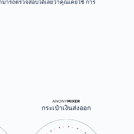
ามารถตรวจสอบได้เลยว่าคุณเคยใช้ การ
กระเป๋าเงินส่งออก