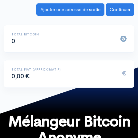
TOTAL BITCOIN
0
TOTAL FIAT (APPROXIMATIF)
€
0,00 €
Mélangeur Bitcoin
Anonyme