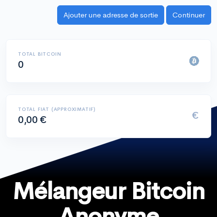
TOTAL BITCOIN
0
TOTAL FIAT (APPROXIMATIF)
€
0,00 €
Mélangeur Bitcoin
Anonyme