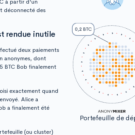
C à partir d'un
ent déconnecté des
0,2 BTC
t rendue inutile
effectué deux paiements
oin anonymes, dont
0,5 BTC Bob finalement
hoisi exactement quand
envoyé. Alice a
b a finalement été
Portefeuille de dé
tefeuille (ou cluster)