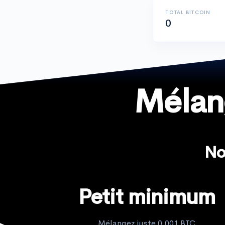
TOTAL BITCOIN
0
Mélan
No
Petit minimum
Mélangez juste 0,001 BTC