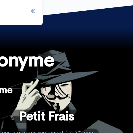
€
nonyme
yme
Petit Frais
Nous facturons seulement 1 à 2% pour