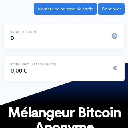
TOTAL BITCOIN
0
TOTAL FIAT (APPROXIMATIF)
€
0,00 €
Mélangeur Bitcoin
Anonyme